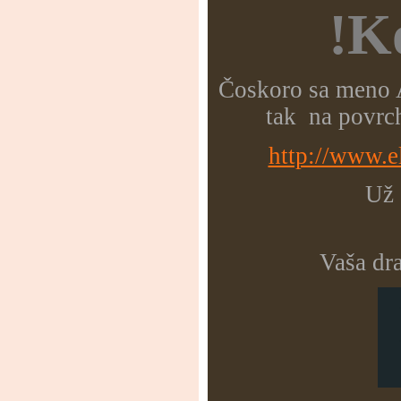
!K
Čoskoro sa meno A
tak na povrch
http://www.el
Už 
Vaša dra