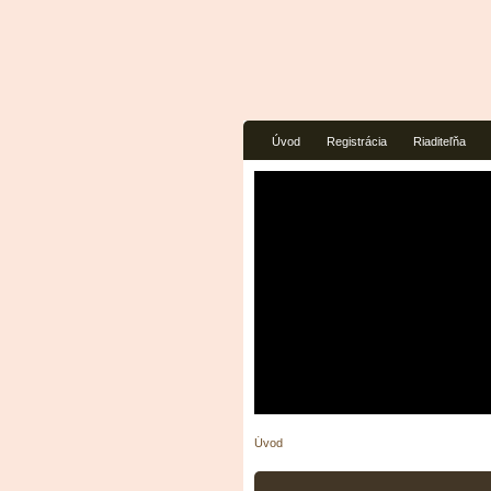
Úvod
Registrácia
Riaditeľňa
Úvod