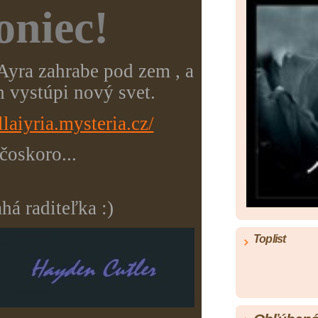
oniec!
yra zahrabe pod zem , a
 vystúpi nový svet.
laiyria.mysteria.cz/
čoskoro...
há raditeľka :)
Toplist