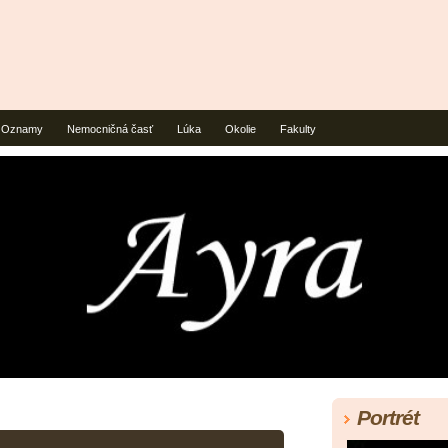
Oznamy
Nemocničná časť
Lúka
Okolie
Fakulty
Portrét